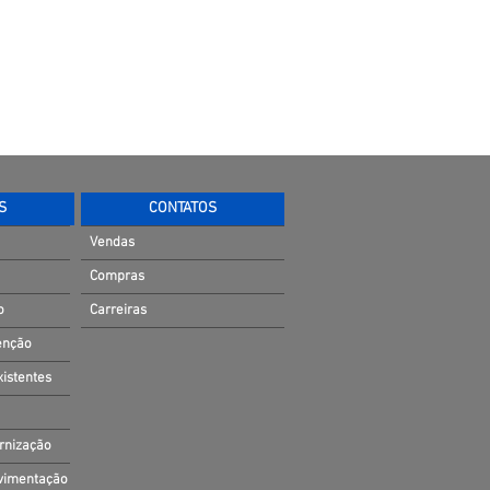
S
CONTATOS
Vendas
Compras
o
Carreiras
enção
xistentes
ernização
ovimentação