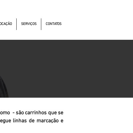
s Autonomistas, 4900 - Osasco - SP - 06194-060
OCAÇÃO
SERVIÇOS
CONTATOS
omo - são carrinhos que se
segue linhas de marcação e