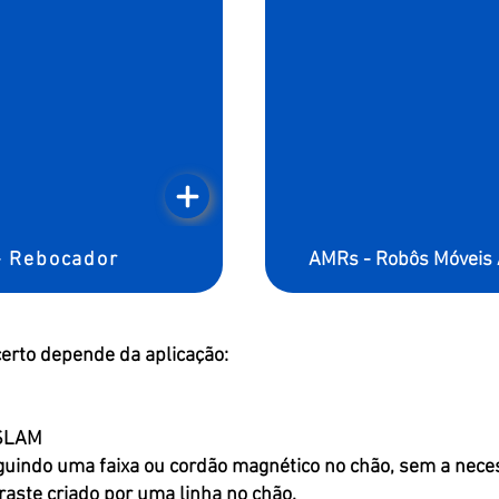
- Rebocador
AMRs - Robôs Móveis
erto depende da aplicação:
 SLAM
eguindo uma faixa ou cordão magnético no chão, sem a nece
raste criado por uma linha no chão.