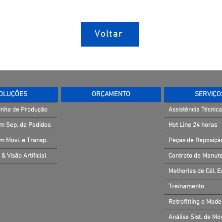
Voltar
OLUÇÕES
ORÇAMENTO
SERVIÇO
inha de Produção
Assistência Técnica
m Sep. de Pedidos
Hot Line 24 horas
m Movi. e Transp.
Peças de Reposiçã
 & Visão Artificial
Contrato de Manut
Melhorias de Cél. E
Treinamento
Retrofitting e Mod
Análise Sist. de M