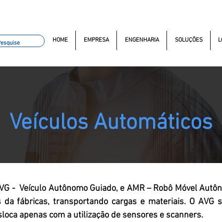
omacao.com.br
(11) 97499-7694
(11) 97381-7058
Av. do
HOME
EMPRESA
ENGENHARIA
SOLUÇÕES
L
Veículos Automáticos
AVG - Veículo Autônomo Guiado, e AMR – Robô Móvel Autôn
da fábricas, transportando cargas e materiais. O AVG 
esloca apenas com a utilização de sensores e scanners.