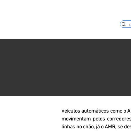
(11) 3653-0240
vendas@mckaut
Veículos automáticos como o 
movimentam pelos corredores 
linhas no chão, já o AMR, se d