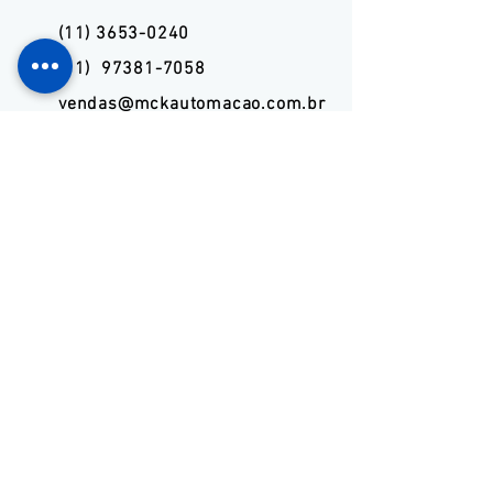
(11) 3653-0240
(11) 97381-7058
vendas@mckautomacao.com.br
Endereço
​Av. dos Autonomistas, 4900
Osasco, SP
06194-060
News Letters
Assine Já