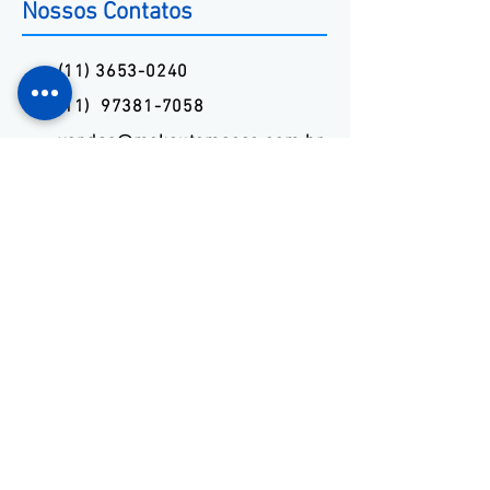
Nossos Contatos
(11) 3653-0240
(11) 97381-7058
vendas@mckautomacao.com.br
Endereço
​Av. dos Autonomistas, 4900
Osasco, SP
06194-060
News Letters