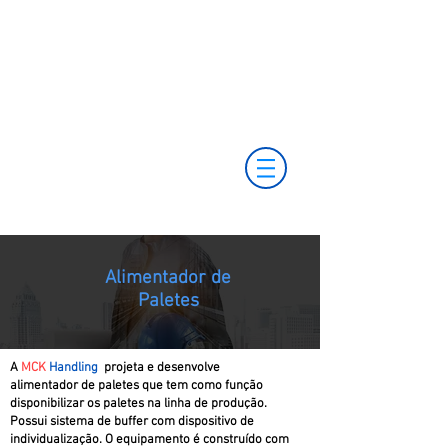
(11) 3653-0240
vendas@mckautomacao.com.br
(11) 97499-7694
(11) 97381-7058
Av. dos Autonomistas, 4900 - Osasco - SP - 06194-
060
Alimentador de
Paletes
A
MCK
Handling
projeta e desenvolve
alimentador de paletes que tem como função
disponibilizar os paletes na linha de produção.
Possui sistema de buffer com dispositivo de
individualização. O equipamento é construído com