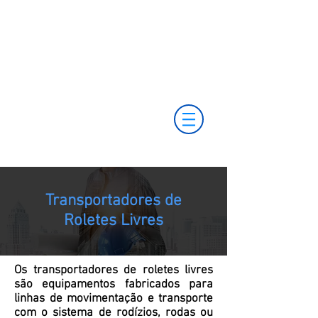
(11) 3653-0240
vendas@mckautomacao.com.br
(11) 97499-7694
(11) 97381-7058
Av. dos Autonomistas, 4900 - Osasco - SP - 06194-
060
Transportadores de
Roletes Livres
Os transportadores de roletes livres
são equipamentos fabricados para
linhas de movimentação e transporte
com o sistema de rodízios, rodas ou