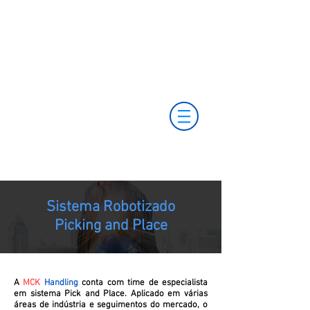
(11) 3653-0240
vendas@mckautomacao.com.br
(11) 97499-7694
(11) 97381-7058
Av. dos Autonomistas, 4900 - Osasco - SP - 06194-
060
Sistema Robotizado
Picking and Place
A
MCK
Handling
conta com time de especialista
em sistema Pick and Place. Aplicado em várias
áreas de indústria e seguimentos do mercado, o