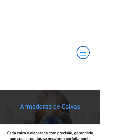
(11) 3653-0240
vendas@mckautomacao.com.br
(11) 97499-7694
(11) 97381-7058
Av. dos Autonomistas, 4900 - Osasco - SP - 06194-
060
Armadoras de Caixas
Cada caixa é elaborada com precisão, garantindo
que seus produtos se encaixem perfeitamente