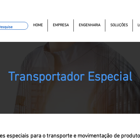
omacao.com.br
+55 11 97323-1357
(11) 97381-7058
Av. do
HOME
EMPRESA
ENGENHARIA
SOLUÇÕES
L
Transportador Especial
s especiais para o transporte e movimentação de produt