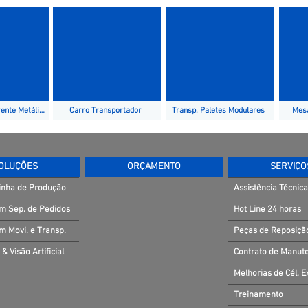
Est. Transp. Corrente Metálica
Carro Transportador
Transp. Paletes Modulares
Mesa
OLUÇÕES
ORÇAMENTO
SERVIÇO
inha de Produção
Assistência Técnica
m Sep. de Pedidos
Hot Line 24 horas
m Movi. e Transp.
Peças de Reposiçã
 & Visão Artificial
Contrato de Manut
Melhorias de Cél. E
Treinamento