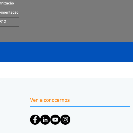
ernização
ovimentação
NR12
Ven a conocernos