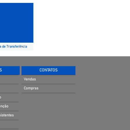
 de Transferência
S
CONTATOS
Vendas
Compras
o
enção
xistentes