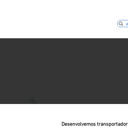
+55 11 3653-0240
vendas@mckaut
Desenvolvemos transportadore