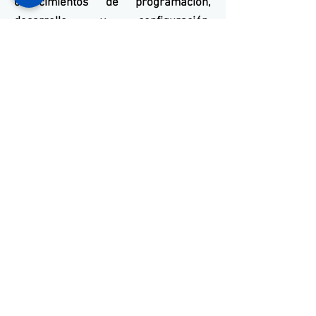
conocimientos de programación,
desarrollo y configuración,
combinados con las herramientas de
programación más modernas.
Desarrollamos software y
aplicaciones para todos los modelos
disponibles en el mercado global.
Ven a conocernos
+55 11 3653-0240
energia@mckautomacao.com.
br