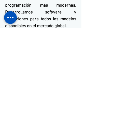
programación más modernas.
Desarrollamos software y
aplicaciones para todos los modelos
disponibles en el mercado global.
Ven a conocernos
+55 11 3653-0240
energia@mckautomacao.com.
br
Ven a conocernos
​Av. dos Autonomistas, 4900