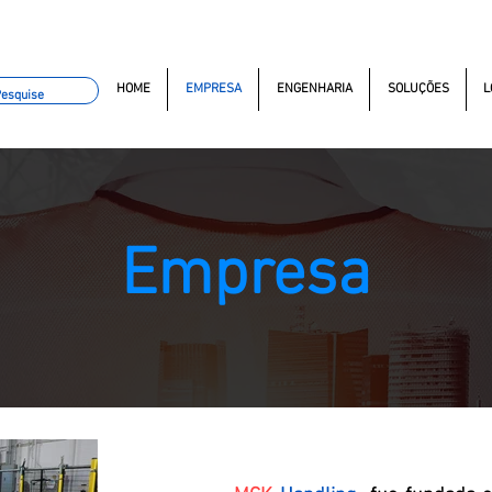
omacao.com.br
+55 11 97323-1357
(11) 97381-7058
Av. do
HOME
EMPRESA
ENGENHARIA
SOLUÇÕES
L
Empresa