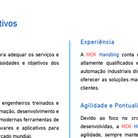
tivos
Experiência
ara adequar os serviços e
A
MCK
Handling
conta 
sidades e objetivos dos
altamente qualificados 
automação industriais d
oferecer as soluções ma
clientes.
 engenheiros treinados e
Agilidade e Pontual
mação, desenvolvimento e
Devido ao foco no cro
 modernas ferramentas de
desenvolvidas, a
MCK
H
ares e aplicativos para
agilidade, sempre mante
rcado mundial.