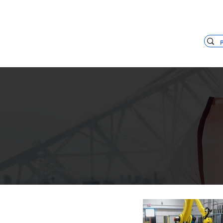
+55 11 3653-0240
vendas@mckaut