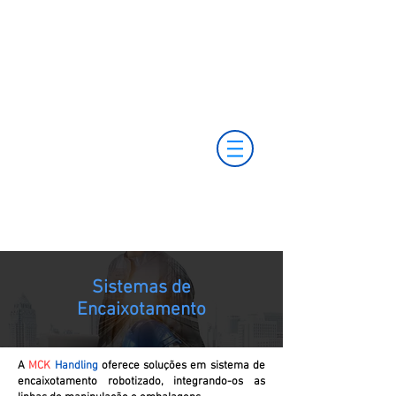
+55 11 3653-0240
+55 11 97323-
vendas@mckautomacao.com.br
1357
(11) 97381-7058
Av. dos Antonomistas, 490 - Oscasco / SP
Sistemas de
Encaixotamento
A
MCK
Handling
oferece soluções em sistema de
encaixotamento robotizado, integrando-os as