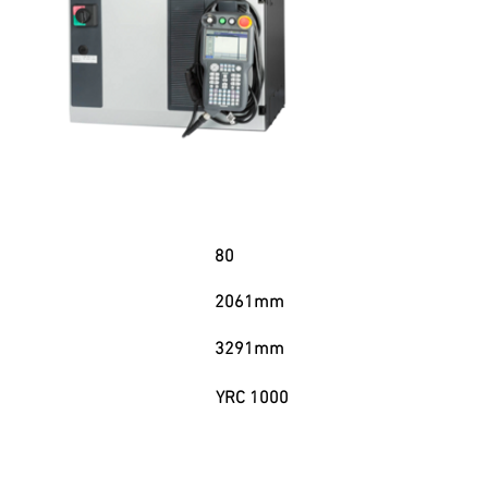
Garga Útil
80
Alcance Horizontal
2061mm
3291mm
Alcance Vertical
Controlador
YRC 1000