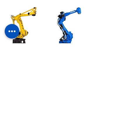
Fanuc – M410 i / C
Yaskawa PL 80
185
CONTÁCTANOS
Ven a conocernos