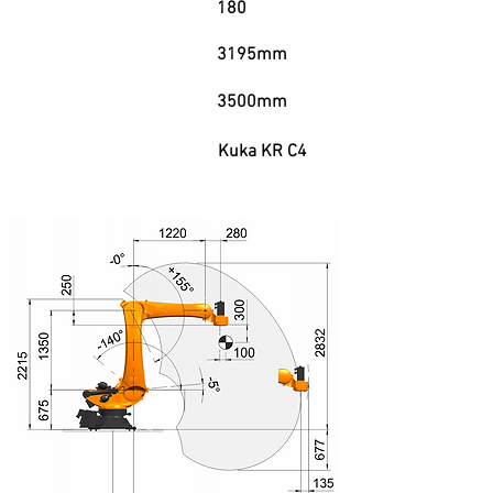
Garga Útil
180
Alcance Horizontal
3195mm
3500mm
Alcance Vertical
Controlador
Kuka KR C4