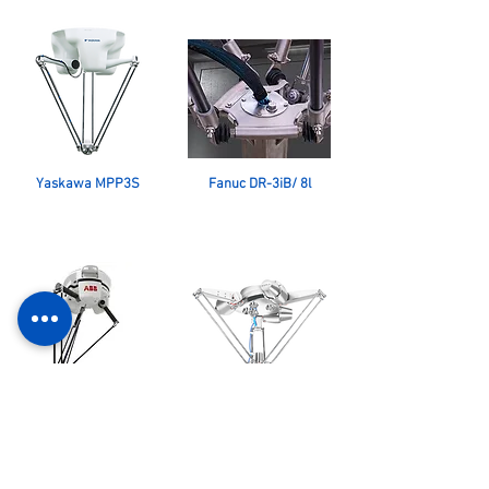
Yaskawa MPP3S
Fanuc DR-3iB/ 8l
ABB IRB 390
Kuka KR 3 D 1200 HM
FlexPacker