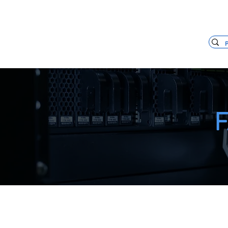
+55 11 3653-0240
vendas@mckaut
F