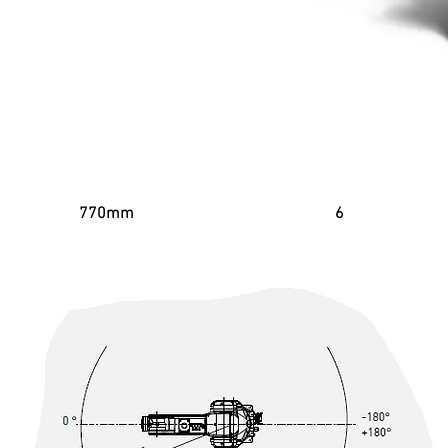
Alcance Horizontal
Eixos
770mm
6