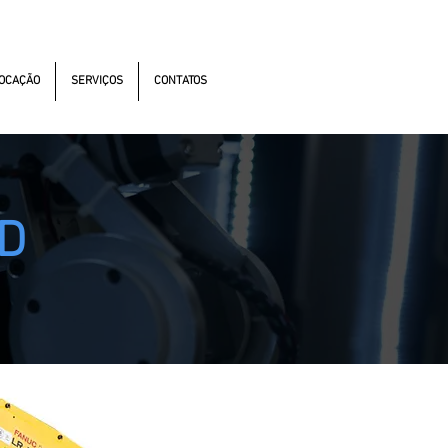
s Antonomistas, 490 - Oscasco / SP
OCAÇÃO
SERVIÇOS
CONTATOS
iD