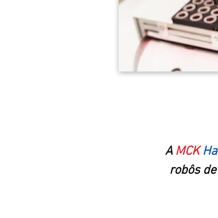
A
MCK
Ha
robôs de