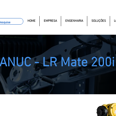
omacao.com.br
+55 11 97323-1357
(11) 97381-7058
Av. do
HOME
EMPRESA
ENGENHARIA
SOLUÇÕES
L
ANUC - LR Mate 200