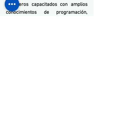
ingenieros capacitados con amplios
conocimientos de programación,
desarrollo y configuración,
combinados con las herramientas de
programación más modernas.
Desarrollamos software y
aplicaciones para todos los modelos
disponibles en el mercado global.
Ven a conocernos
+55 11 3653-0240
energia@mckautomacao.com.
br