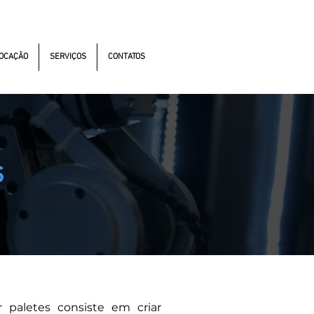
s Antonomistas, 490 - Oscasco / SP
OCAÇÃO
SERVIÇOS
CONTATOS
es
paletes consiste em criar