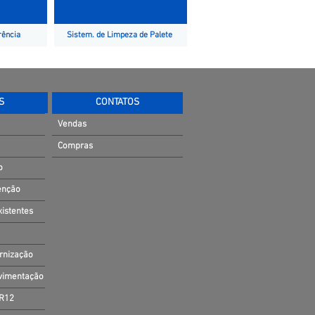
rência
Sistem. de Limpeza de Palete
S
CONTATOS
Vendas
Compras
o
enção
xistentes
ernização
ovimentação
NR12