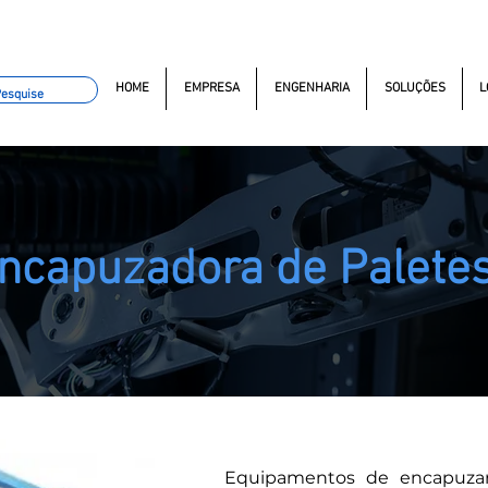
omacao.com.br
+55 11 97323-1357
(11) 97381-7058
Av. do
HOME
EMPRESA
ENGENHARIA
SOLUÇÕES
L
ncapuzadora de Palet
Equipamentos de encapuzar 