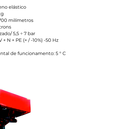
leno elástico
kg
700 milímetros
crons
ado/ 5,5 ÷ 7 bar
0 V + N + PE (+ / -10%) -50 Hz
tal de funcionamento: 5 ° C