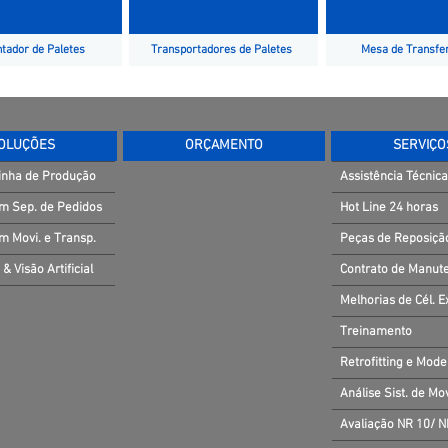
tador de Paletes
Transportadores de Paletes
Mesa de Transfe
OLUÇÕES
ORÇAMENTO
SERVIÇO
inha de Produção
Assistência Técnica
m Sep. de Pedidos
Hot Line 24 horas
m Movi. e Transp.
Peças de Reposiçã
 & Visão Artificial
Contrato de Manut
Melhorias de Cél. E
Treinamento
Retrofitting e Mod
Análise Sist. de M
Avaliação NR 10/ 