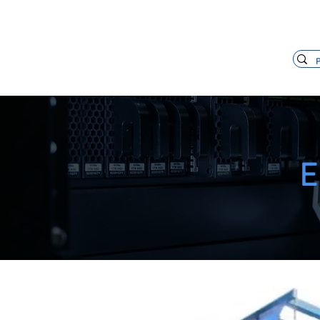
+55 11 3653-0240
vendas@mckaut
E