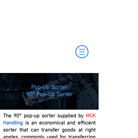
+55 11 3653-0240
+55 11 97323-
vendas@mckautomacao.com.br
1357
(11) 97381-7058
Av. dos Antonomistas, 490 - Oscasco / SP
Pop-Up Sorter
90° Pop-Up Sorter
The 90° pop-up sorter supplied by
MCK
Handling
is an economical and efficient
sorter that can transfer goods at right
angles, commonly used for transferring