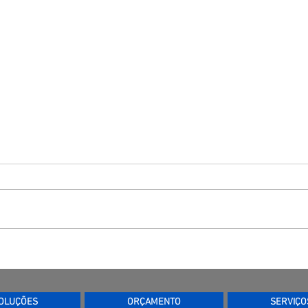
Equi
Plataforma/ Escadas e
Proteções
OLUÇÕES
ORÇAMENTO
SERVIÇO