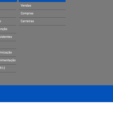
Vendas
Compras
o
Carreiras
enção
xistentes
ernização
ovimentação
NR12