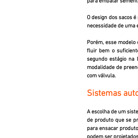
para embalar sementes
O design dos sacos é
necessidade de uma et
Porém, esse modelo d
fluir bem o suficien
segundo estágio na l
modalidade de preenc
com válvula.
Sistemas aut
A escolha de um siste
de produto que se pr
para ensacar produtos
podem ser projetados