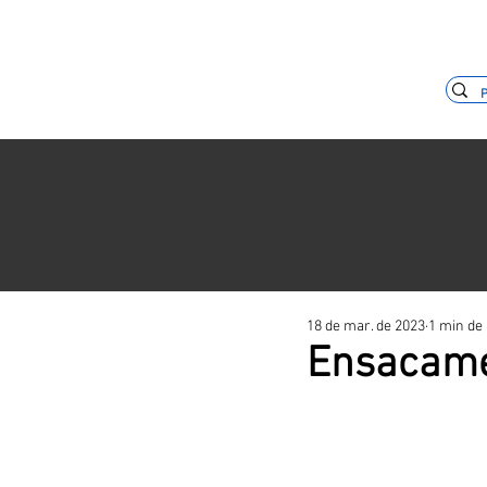
(11) 3653-0240
vendas@mckaut
18 de mar. de 2023
1 min de 
Ensacame