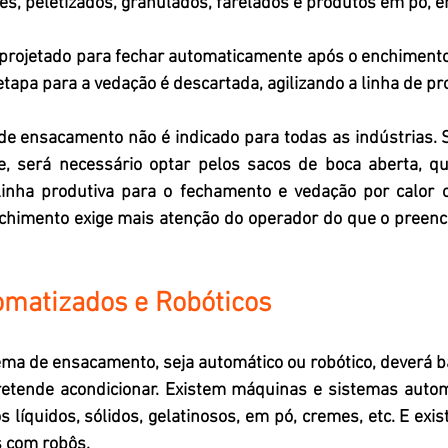
, peletizados, granulados, farelados e produtos em pó, en
 projetado para fechar automaticamente após o enchimento.
apa para a vedação é descartada, agilizando a linha de pr
e ensacamento não é indicado para todas as indústrias. S
te, será necessário optar pelos sacos de boca aberta, 
inha produtiva para o fechamento e vedação por calor o
himento exige mais atenção do operador do que o preenc
omatizados e Robóticos
ma de ensacamento, seja automático ou robótico, deverá ba
etende acondicionar. Existem máquinas e sistemas automá
 líquidos, sólidos, gelatinosos, em pó, cremes, etc. E exi
 com robôs.