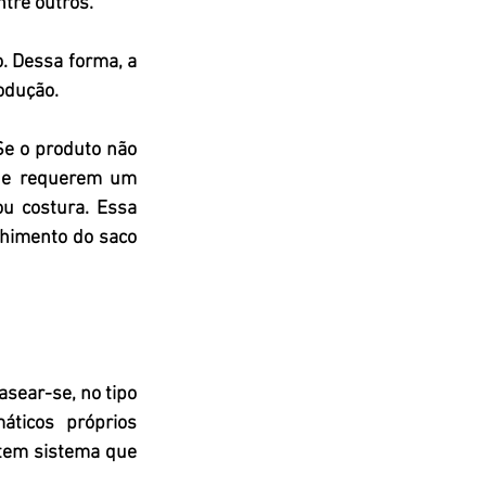
tre outros.
 Dessa forma, a 
odução. 
e o produto não 
que requerem um 
u costura. Essa 
himento do saco 
sear-se, no tipo 
ticos  próprios 
stem sistema que 