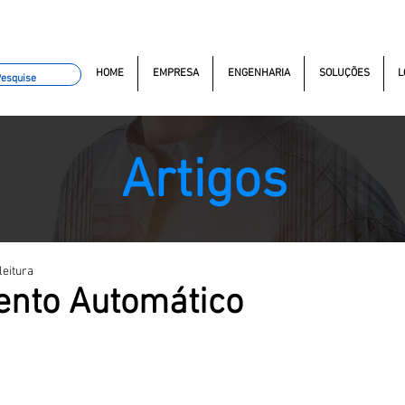
omacao.com.br
(11) 97499-7694
(11) 97381-7058
Av. do
HOME
EMPRESA
ENGENHARIA
SOLUÇÕES
L
Artigos
leitura
nto Automático